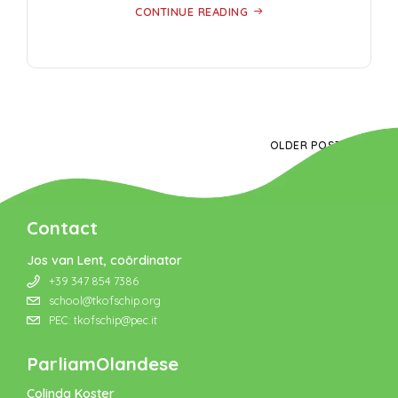
CONTINUE READING
OLDER POSTS
Contact
Jos van Lent, coördinator
+39 347 854 7386
school@tkofschip.org
PEC: tkofschip@pec.it
ParliamOlandese
Colinda Koster