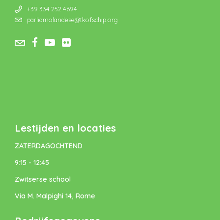
+39 334 252 4694
parliamolandese@tkofschip.org
Lestijden en locaties
ZATERDAGOCHTEND
9:15 - 12:45
Zwitserse school
Via M. Malpighi 14, Rome