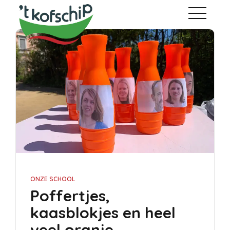
ONZE SCHOOL
Poffertjes,
kaasblokjes en heel
veel oranje