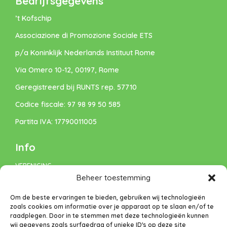
Bedrijfsgegevens
’t Kofschip
Associazione di Promozione Sociale ETS
p/a Koninklijk Nederlands Instituut Rome
Via Omero 10-12, 00197, Rome
Geregistreerd bij RUNTS rep. 57710
Codice fiscale: 97 98 99 50 585
Partita IVA: 17790011005
Info
VERENIGING
Beheer toestemming
VACATURES
Om de beste ervaringen te bieden, gebruiken wij technologieën
DONEREN
zoals cookies om informatie over je apparaat op te slaan en/of te
raadplegen. Door in te stemmen met deze technologieën kunnen
Privacybeleid
wij gegevens zoals surfgedrag of unieke ID's op deze site