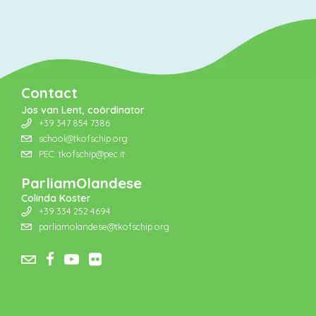
Contact
Jos van Lent, coördinator
+39 347 854 7386
school@tkofschip.org
PEC: tkofschip@pec.it
ParliamOlandese
Colinda Koster
+39 334 252 4694
parliamolandese@tkofschip.org