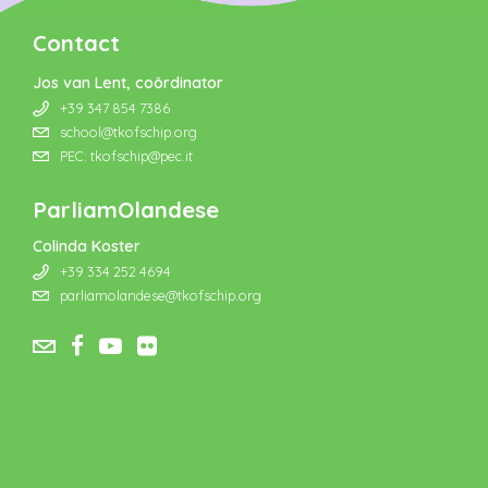
Contact
Jos van Lent, coördinator
+39 347 854 7386
school@tkofschip.org
PEC: tkofschip@pec.it
ParliamOlandese
Colinda Koster
+39 334 252 4694
parliamolandese@tkofschip.org