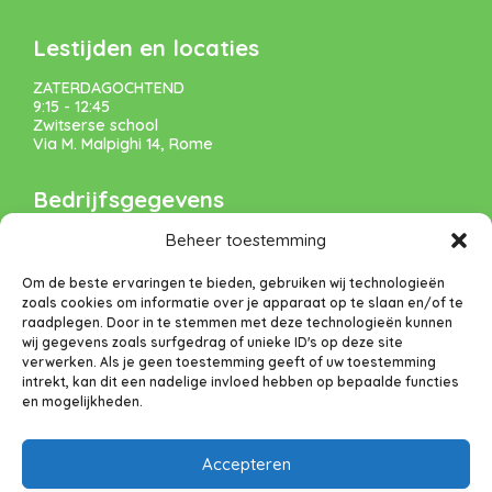
Lestijden en locaties
ZATERDAGOCHTEND
9:15 - 12:45
Zwitserse school
Via M. Malpighi 14, Rome
Bedrijfsgegevens
’t Kofschip
Beheer toestemming
Associazione di Promozione Sociale ETS
p/a Koninklijk Nederlands Instituut Rome
Om de beste ervaringen te bieden, gebruiken wij technologieën
Via Omero 10-12, 00197, Rome
zoals cookies om informatie over je apparaat op te slaan en/of te
Geregistreerd bij RUNTS rep. 57710
raadplegen. Door in te stemmen met deze technologieën kunnen
Codice fiscale: 97 98 99 50 585
wij gegevens zoals surfgedrag of unieke ID's op deze site
Partita IVA: 17790011005
verwerken. Als je geen toestemming geeft of uw toestemming
intrekt, kan dit een nadelige invloed hebben op bepaalde functies
Info
en mogelijkheden.
VERENIGING
Accepteren
VACATURES