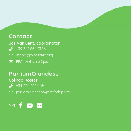
Contact
Jos van Lent, coördinator
+39 347 854 7386
school@tkofschip.org
PEC: tkofschip@pec.it
ParliamOlandese
Colinda Koster
+39 334 252 4694
parliamolandese@tkofschip.org