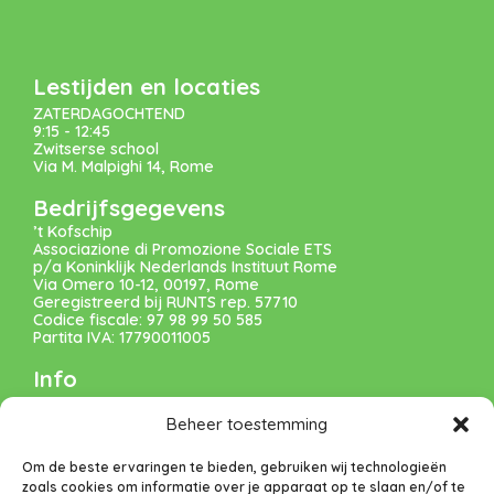
Lestijden en locaties
ZATERDAGOCHTEND
9:15 - 12:45
Zwitserse school
Via M. Malpighi 14, Rome
Bedrijfsgegevens
’t Kofschip
Associazione di Promozione Sociale ETS
p/a Koninklijk Nederlands Instituut Rome
Via Omero 10-12, 00197, Rome
Geregistreerd bij RUNTS rep. 57710
Codice fiscale: 97 98 99 50 585
Partita IVA: 17790011005
Info
VERENIGING
Beheer toestemming
VACATURES
Om de beste ervaringen te bieden, gebruiken wij technologieën
zoals cookies om informatie over je apparaat op te slaan en/of te
DONEREN