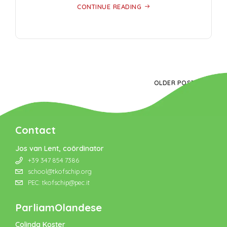
CONTINUE READING
OLDER POSTS
Contact
Jos van Lent, coördinator
+39 347 854 7386
school@tkofschip.org
PEC: tkofschip@pec.it
ParliamOlandese
Colinda Koster