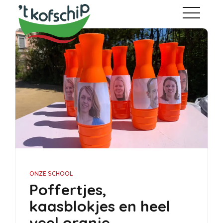
ONZE SCHOOL
Poffertjes,
kaasblokjes en heel
veel oranje