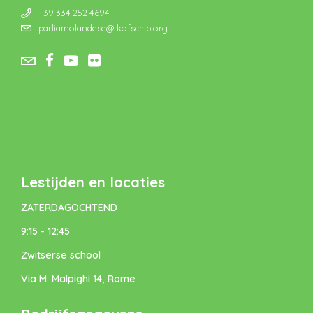
+39 334 252 4694
parliamolandese@tkofschip.org
Lestijden en locaties
ZATERDAGOCHTEND
9:15 - 12:45
Zwitserse school
Via M. Malpighi 14, Rome