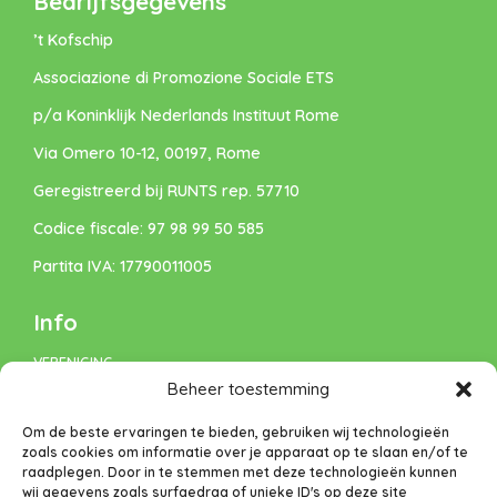
Bedrijfsgegevens
’t Kofschip
Associazione di Promozione Sociale ETS
p/a Koninklijk Nederlands Instituut Rome
Via Omero 10-12, 00197, Rome
Geregistreerd bij RUNTS rep. 57710
Codice fiscale: 97 98 99 50 585
Partita IVA: 17790011005
Info
VERENIGING
Beheer toestemming
VACATURES
Om de beste ervaringen te bieden, gebruiken wij technologieën
DONEREN
zoals cookies om informatie over je apparaat op te slaan en/of te
raadplegen. Door in te stemmen met deze technologieën kunnen
Privacybeleid
wij gegevens zoals surfgedrag of unieke ID's op deze site