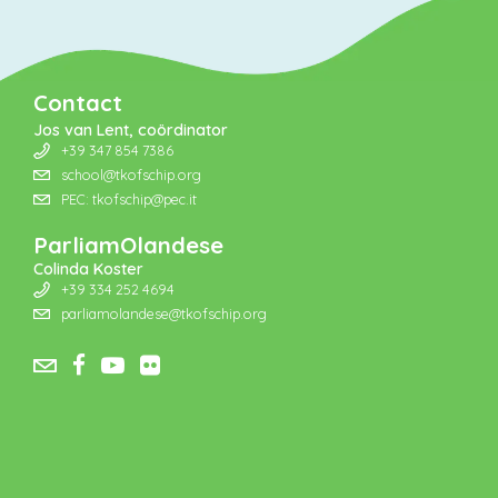
Contact
Jos van Lent, coördinator
+39 347 854 7386
school@tkofschip.org
PEC: tkofschip@pec.it
ParliamOlandese
Colinda Koster
+39 334 252 4694
parliamolandese@tkofschip.org