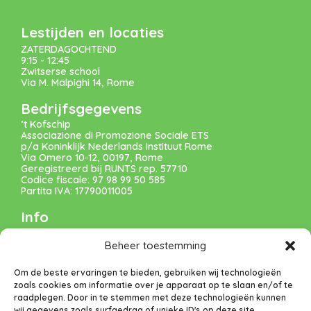
Lestijden en locaties
ZATERDAGOCHTEND
9:15 - 12:45
Zwitserse school
Via M. Malpighi 14, Rome
Bedrijfsgegevens
’t Kofschip
Associazione di Promozione Sociale ETS
p/a Koninklijk Nederlands Instituut Rome
Via Omero 10-12, 00197, Rome
Geregistreerd bij RUNTS rep. 57710
Codice fiscale: 97 98 99 50 585
Partita IVA: 17790011005
Info
VERENIGING
Beheer toestemming
VACATURES
Om de beste ervaringen te bieden, gebruiken wij technologieën
zoals cookies om informatie over je apparaat op te slaan en/of te
DONEREN
raadplegen. Door in te stemmen met deze technologieën kunnen
wij gegevens zoals surfgedrag of unieke ID's op deze site