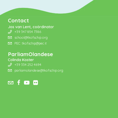
Contact
Jos van Lent, coördinator
+39 347 854 7386
school@tkofschip.org
PEC: tkofschip@pec.it
ParliamOlandese
Colinda Koster
+39 334 252 4694
parliamolandese@tkofschip.org