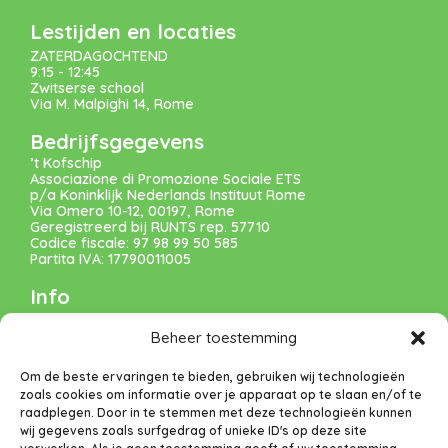
Lestijden en locaties
ZATERDAGOCHTEND
9:15 - 12:45
Zwitserse school
Via M. Malpighi 14, Rome
Bedrijfsgegevens
’t Kofschip
Associazione di Promozione Sociale ETS
p/a Koninklijk Nederlands Instituut Rome
Via Omero 10-12, 00197, Rome
Geregistreerd bij RUNTS rep. 57710
Codice fiscale: 97 98 99 50 585
Partita IVA: 17790011005
Info
VERENIGING
Beheer toestemming
VACATURES
Om de beste ervaringen te bieden, gebruiken wij technologieën
zoals cookies om informatie over je apparaat op te slaan en/of te
DONEREN
raadplegen. Door in te stemmen met deze technologieën kunnen
wij gegevens zoals surfgedrag of unieke ID's op deze site
Privacybeleid