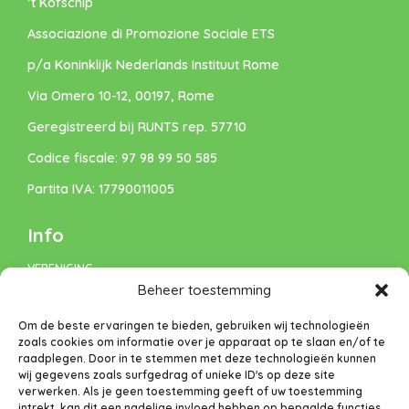
’t Kofschip
Associazione di Promozione Sociale ETS
p/a Koninklijk Nederlands Instituut Rome
Via Omero 10-12, 00197, Rome
Geregistreerd bij RUNTS rep. 57710
Codice fiscale: 97 98 99 50 585
Partita IVA: 17790011005
Info
VERENIGING
Beheer toestemming
VACATURES
Om de beste ervaringen te bieden, gebruiken wij technologieën
DONEREN
zoals cookies om informatie over je apparaat op te slaan en/of te
raadplegen. Door in te stemmen met deze technologieën kunnen
Privacybeleid
wij gegevens zoals surfgedrag of unieke ID's op deze site
verwerken. Als je geen toestemming geeft of uw toestemming
Cookiebeleid (EU)
intrekt, kan dit een nadelige invloed hebben op bepaalde functies