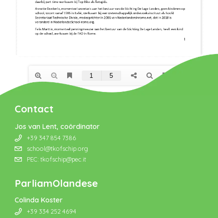
Contact
Jos van Lent, coördinator
+39 347 854 7386
school@tkofschip.org
PEC: tkofschip@pec.it
ParliamOlandese
Colinda Koster
+39 334 252 4694