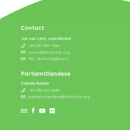
Contact
Jos van Lent, coördinator
+39 347 854 7386
school@tkofschip.org
PEC: tkofschip@pec.it
ParliamOlandese
Colinda Koster
+39 334 252 4694
parliamolandese@tkofschip.org