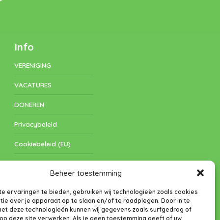
Info
VERENIGING
VACATURES
DONEREN
Privacybeleid
Cookiebeleid (EU)
Algemene Voorwaarden
Beheer toestemming
e ervaringen te bieden, gebruiken wij technologieën zoals cookies
ie over je apparaat op te slaan en/of te raadplegen. Door in te
t deze technologieën kunnen wij gegevens zoals surfgedrag of
 op deze site verwerken. Als je geen toestemming geeft of uw