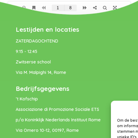
Lestijden en locaties
ZATERDAGOCHTEND
9:15 - 12:45
Zwitserse school
Via M. Malpighi 14, Rome
Bedrijfsgegevens
’t Kofschip
Associazione di Promozione Sociale ETS
p/a Koninklijk Nederlands Instituut Rome
Om de best
om informat
Via Omero 10-12, 00197, Rome
stemmen me
unieke ID's